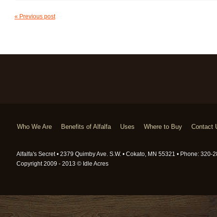
« Previous post
Who We Are
Benefits of Alfalfa
Uses
Where to Buy
Contact 
Alfalfa's Secret • 2379 Quimby Ave. S.W. • Cokato, MN 55321 • Phone: 320
Copyright 2009 - 2013 © Idle Acres