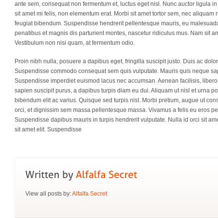
ante sem, consequat non fermentum et, luctus eget nisl. Nunc auctor ligula in t
sit amet mi felis, non elementum erat. Morbi sit amet tortor sem, nec aliquam r
feugiat bibendum. Suspendisse hendrerit pellentesque mauris, eu malesuada 
penatibus et magnis dis parturient montes, nascetur ridiculus mus. Nam sit am
Vestibulum non nisi quam, at fermentum odio.
Proin nibh nulla, posuere a dapibus eget, fringilla suscipit justo. Duis ac dol
Suspendisse commodo consequat sem quis vulputate. Mauris quis neque sapi
Suspendisse imperdiet euismod lacus nec accumsan. Aenean facilisis, libero si
sapien suscipit purus, a dapibus turpis diam eu dui. Aliquam ut nisl et urna p
bibendum elit ac varius. Quisque sed turpis nisl. Morbi pretium, augue ut conse
orci, et dignissim sem massa pellentesque massa. Vivamus a felis eu eros pel
Suspendisse dapibus mauris in turpis hendrerit vulputate. Nulla id orci sit a
sit amet elit. Suspendisse
View all posts by:
Alfalfa Secret