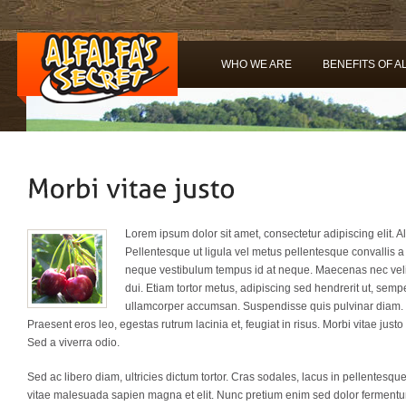
WHO WE ARE
BENEFITS OF A
Lorem ipsum dolor sit amet, consectetur adipiscing elit.
Pellentesque ut ligula vel metus pellentesque convallis a e
neque vestibulum tempus id at neque. Maecenas nec velit
dui. Etiam tortor metus, adipiscing sed hendrerit ut, sem
ullamcorper accumsan. Suspendisse quis pulvinar diam. P
Praesent eros leo, egestas rutrum lacinia et, feugiat in risus. Morbi vitae just
Sed a viverra odio.
Sed ac libero diam, ultricies dictum tortor. Cras sodales, lacus in pellentesqu
vitae malesuada sapien magna et elit. Nunc pretium enim sed dolor fermentum