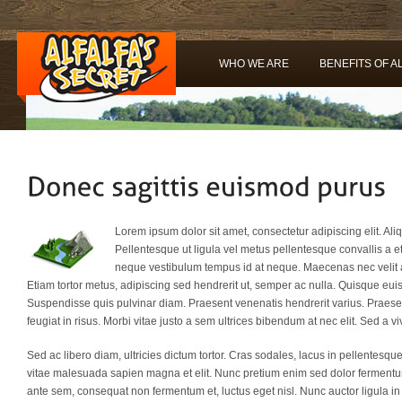
WHO WE ARE
BENEFITS OF A
Lorem ipsum dolor sit amet, consectetur adipiscing elit. A
Pellentesque ut ligula vel metus pellentesque convallis a et
neque vestibulum tempus id at neque. Maecenas nec velit ac
Etiam tortor metus, adipiscing sed hendrerit ut, semper ac nulla. Quisque e
Suspendisse quis pulvinar diam. Praesent venenatis hendrerit varius. Praesent
feugiat in risus. Morbi vitae justo a sem ultrices bibendum at nec elit. Sed a vi
Sed ac libero diam, ultricies dictum tortor. Cras sodales, lacus in pellentesqu
vitae malesuada sapien magna et elit. Nunc pretium enim sed dolor fermentum
ante sem, consequat non fermentum et, luctus eget nisl. Nunc auctor ligula in t