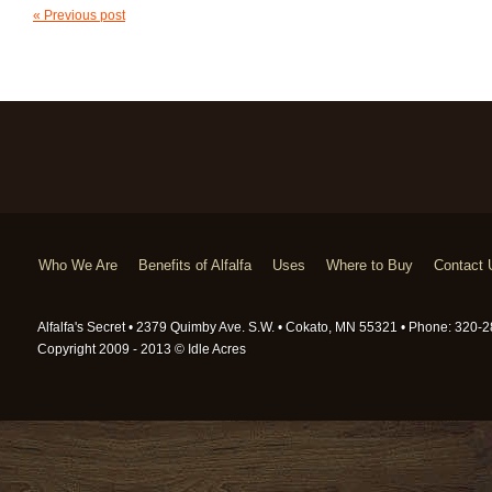
« Previous post
Who We Are
Benefits of Alfalfa
Uses
Where to Buy
Contact 
Alfalfa's Secret • 2379 Quimby Ave. S.W. • Cokato, MN 55321 • Phone: 320
Copyright 2009 - 2013 © Idle Acres