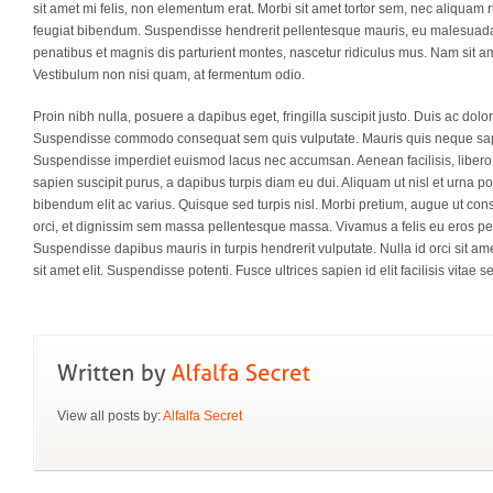
sit amet mi felis, non elementum erat. Morbi sit amet tortor sem, nec aliquam r
feugiat bibendum. Suspendisse hendrerit pellentesque mauris, eu malesuada 
penatibus et magnis dis parturient montes, nascetur ridiculus mus. Nam sit am
Vestibulum non nisi quam, at fermentum odio.
Proin nibh nulla, posuere a dapibus eget, fringilla suscipit justo. Duis ac dol
Suspendisse commodo consequat sem quis vulputate. Mauris quis neque sapi
Suspendisse imperdiet euismod lacus nec accumsan. Aenean facilisis, libero si
sapien suscipit purus, a dapibus turpis diam eu dui. Aliquam ut nisl et urna p
bibendum elit ac varius. Quisque sed turpis nisl. Morbi pretium, augue ut conse
orci, et dignissim sem massa pellentesque massa. Vivamus a felis eu eros pel
Suspendisse dapibus mauris in turpis hendrerit vulputate. Nulla id orci sit a
sit amet elit. Suspendisse potenti. Fusce ultrices sapien id elit facilisis vitae 
View all posts by:
Alfalfa Secret