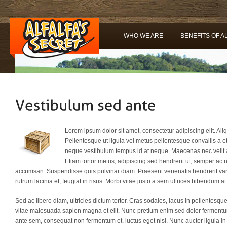
WHO WE ARE
BENEFITS OF A
Lorem ipsum dolor sit amet, consectetur adipiscing elit. A
Pellentesque ut ligula vel metus pellentesque convallis a et
neque vestibulum tempus id at neque. Maecenas nec velit ac
Etiam tortor metus, adipiscing sed hendrerit ut, semper ac
accumsan. Suspendisse quis pulvinar diam. Praesent venenatis hendrerit var
rutrum lacinia et, feugiat in risus. Morbi vitae justo a sem ultrices bibendum at
Sed ac libero diam, ultricies dictum tortor. Cras sodales, lacus in pellentesqu
vitae malesuada sapien magna et elit. Nunc pretium enim sed dolor fermentum
ante sem, consequat non fermentum et, luctus eget nisl. Nunc auctor ligula in t