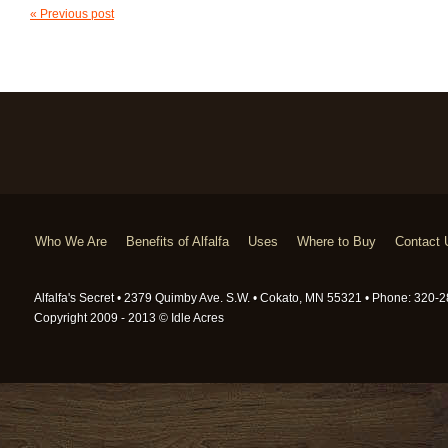
« Previous post
Who We Are
Benefits of Alfalfa
Uses
Where to Buy
Contact 
Alfalfa's Secret • 2379 Quimby Ave. S.W. • Cokato, MN 55321 • Phone: 320
Copyright 2009 - 2013 © Idle Acres