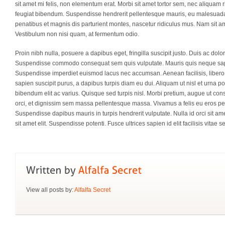
sit amet mi felis, non elementum erat. Morbi sit amet tortor sem, nec aliquam r
feugiat bibendum. Suspendisse hendrerit pellentesque mauris, eu malesuada 
penatibus et magnis dis parturient montes, nascetur ridiculus mus. Nam sit am
Vestibulum non nisi quam, at fermentum odio.
Proin nibh nulla, posuere a dapibus eget, fringilla suscipit justo. Duis ac dol
Suspendisse commodo consequat sem quis vulputate. Mauris quis neque sapi
Suspendisse imperdiet euismod lacus nec accumsan. Aenean facilisis, libero si
sapien suscipit purus, a dapibus turpis diam eu dui. Aliquam ut nisl et urna p
bibendum elit ac varius. Quisque sed turpis nisl. Morbi pretium, augue ut conse
orci, et dignissim sem massa pellentesque massa. Vivamus a felis eu eros pel
Suspendisse dapibus mauris in turpis hendrerit vulputate. Nulla id orci sit a
sit amet elit. Suspendisse potenti. Fusce ultrices sapien id elit facilisis vitae 
View all posts by:
Alfalfa Secret